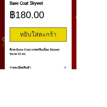
Base Coat Skywei
ราคา
฿180.00
หยิบใส่ตะกร้า
สีเจล Base Coat เกรดพรีมเมี่ยม Skywei
ขนาด 15 ml.
รายละเอียดสินค้า
Base Gel สีเจลคุณภาพสูง เกรดพรีเมี่ยม
Skywei ขนาด 15 ml. ใช้ทารองพื้นก่อนทาสี
เจลเพื่อให้สีเจลยึดติดแน่นทนนานและรักษาผิว
หน้าเล็บ
คิ้วสามมิติ
,
สักคิ้ว
3 มิติ
,
เพ้นท์คิ้วสามมิติ,
คิ้ว 3