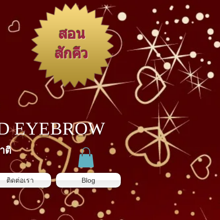
สอน
สักคิ้ว
3D EYEBROW
าติ
ติดต่อเรา
Blog