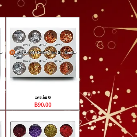
แต่งเล็บ G
ราคา
฿90.00