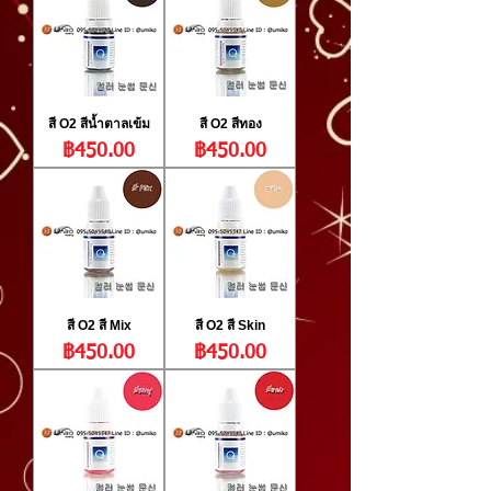
สี O2 สีน้ำตาลเข้ม
สี O2 สีทอง
ราคา
ราคา
฿450.00
฿450.00
สี O2 สี Mix
สี O2 สี Skin
ราคา
ราคา
฿450.00
฿450.00