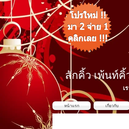
โปรใหม่ !!
มา 2 จ่าย 1
คลิกเลย !!!
สักคิ้ว เพ้นท์คิ
เร
หน้าแรก
เกี่ยวกับ