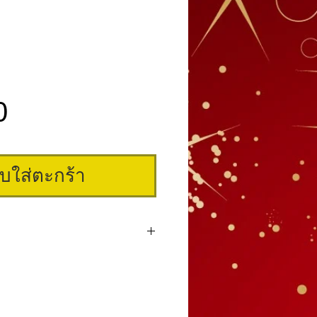
ราคา
0
ิบใส่ตะกร้า
สักปากคุณภาพยอดเยี่ยมอีกสีหนึ่ง ที่ได้
st ในระดับ "Very Good" จากประเทศ
ดง่ายมาก สีเงาสวยเป็นธรรมชาติและคงทนกว่าสี