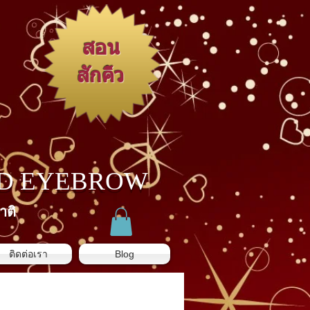
สอน
สักคิ้ว
3D EYEBROW
าติ
ติดต่อเรา
Blog