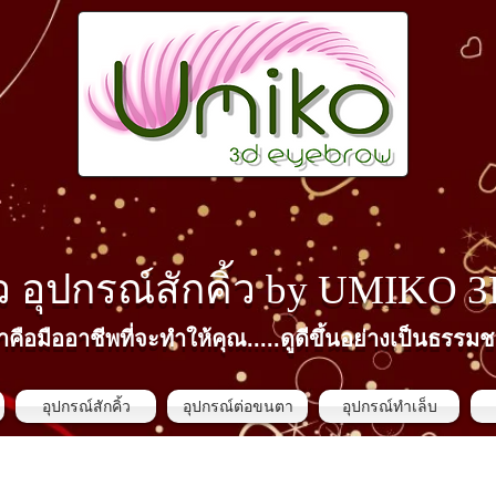
้ว​ อุปกรณ์สักคิ้ว by
UMIKO 
าคือมืออาชีพที่จะทำให้คุณ.....ดูดีขึ้นอย่างเป็นธรรมช
อุปกรณ์สักคิ้ว
อุปกรณ์ต่อขนตา
อุปกรณ์ทำเล็บ