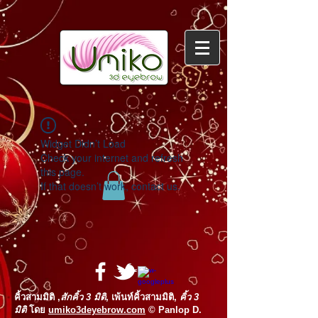
Widget Didn’t Load
Check your internet and refresh
this page.
If that doesn’t work, contact us.
คิ้วสามมิติ
,
สักคิ้ว
3 มิติ
,
เพ้นท์คิ้วสามมิติ,
คิ้ว 3
มิติ
โดย
umiko3deyebrow.com
©
Panlop D.