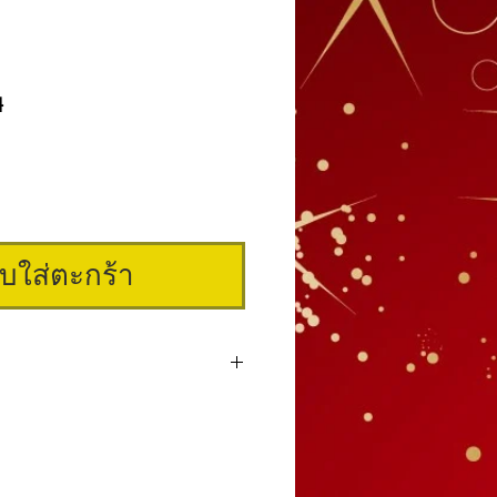
4
าคา
ิบใส่ตะกร้า
จุในซองฆ่าเชื้ออย่างดี ใช้สำหรับงานคิ้ว
าก