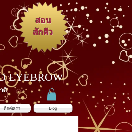
สอน
สักคิ้ว
3D EYEBROW
าติ
ติดต่อเรา
Blog