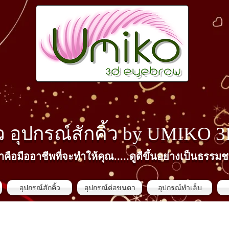
้ว​ อุปกรณ์สักคิ้ว by
UMIKO 
าคือมืออาชีพที่จะทำให้คุณ.....ดูดีขึ้นอย่างเป็นธรรมช
อุปกรณ์สักคิ้ว
อุปกรณ์ต่อขนตา
อุปกรณ์ทำเล็บ