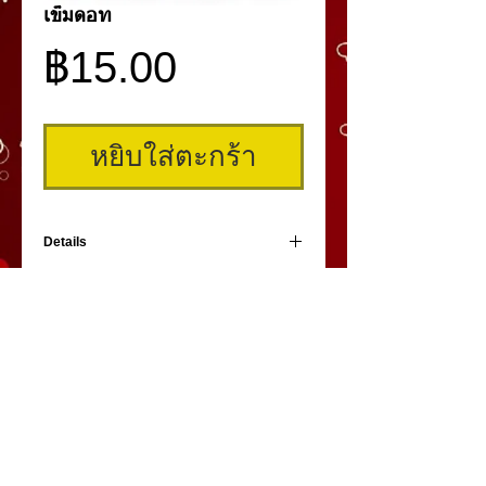
เข็มดอท
ราคา
฿15.00
หยิบใส่ตะกร้า
Details
เข็มสำหรับดอทคิ้ว
คิ้วสามมิติ
,
สักคิ้ว
3 มิติ
,
เพ้นท์คิ้วสามมิติ,
คิ้ว 3
มิติ
โดย
umiko3deyebrow.com
©
Panlop D.