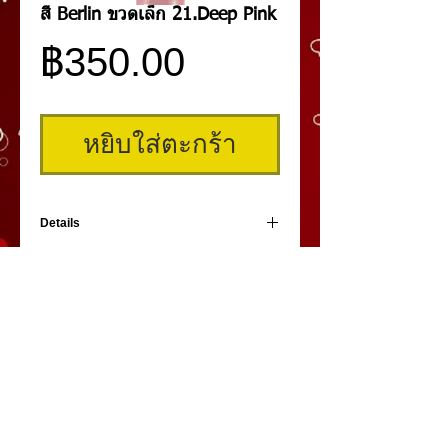
สี Berlin ขวดเล็ก 21.Deep Pink
ราคา
฿350.00
หยิบใส่ตะกร้า
Details
สีสักปาก Berlin สี Deep Pink ขนาด 10 cc.
ชนิด Micro Pigment คุณภาพสูง เนื้อสีเนียน
ละเอียด สักติดง่ายและติดนาน
คิ้วสามมิติ
,
สักคิ้ว
3 มิติ
,
เพ้นท์คิ้วสามมิติ,
คิ้ว 3
มิติ
โดย
umiko3deyebrow.com
©
Panlop D.