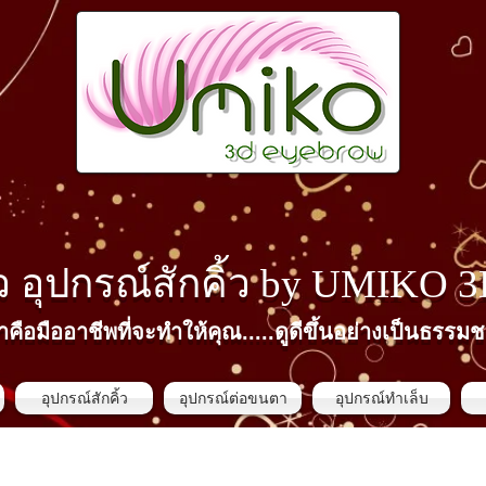
้ว​ อุปกรณ์สักคิ้ว by
UMIKO 
าคือมืออาชีพที่จะทำให้คุณ.....ดูดีขึ้นอย่างเป็นธรรมช
อุปกรณ์สักคิ้ว
อุปกรณ์ต่อขนตา
อุปกรณ์ทำเล็บ