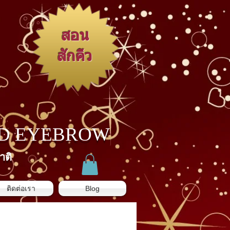
สอน
สักคิ้ว
3D EYEBROW
าติ
ติดต่อเรา
Blog