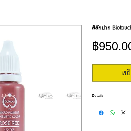
สีสักปาก Biotouc
฿950.0
หย
Details
สีสักปาก Biotouch เป็นสี
ง่าย สีสวยมีมิติ ของแท้จ
จำหน่ายอย่างถูกต้อง