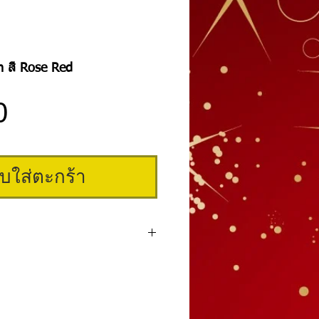
h สี Rose Red
ราคา
0
ิบใส่ตะกร้า
เกรดพรีเมี่ยมระดับแถวหน้าของโลก สักติด
ากอเมริการ้อยเปอร์เซ็นต์เพราะเราเป็นตัวแทน