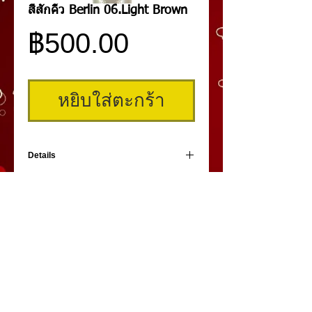
สีสักคิ้ว Berlin 06.Light Brown
ราคา
฿500.00
หยิบใส่ตะกร้า
Details
สีสัก Berlin สี Light Brown เป็นสีชนิด Micro
Pigment เหมาะสำหรับงานสักคิ้ว สีติดง่ายค่ะ
คิ้วสามมิติ
,
สักคิ้ว
3 มิติ
,
เพ้นท์คิ้วสามมิติ,
คิ้ว 3
มิติ
โดย
umiko3deyebrow.com
©
Panlop D.