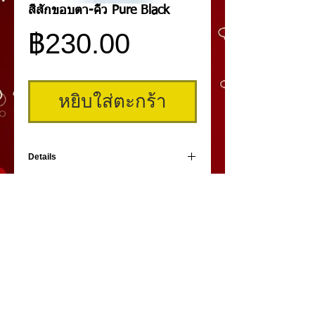
สีสักขอบตา-คิ้ว Pure Black
ราคา
฿230.00
หยิบใส่ตะกร้า
Details
สีสักขอบตาและคิ้ว Pure เป็นสีเกรดพรีเมี่ยม
ระดับแถวหน้าของโลก สักติดง่าย สีสวยมีมิติ
ของแท้จากอเมริการ้อยเปอร์เซ็นต์เพราะเราเป็น
ตัวแทนจำหน่ายอย่างถูกต้อง
คิ้วสามมิติ
,
สักคิ้ว
3 มิติ
,
เพ้นท์คิ้วสามมิติ,
คิ้ว 3
มิติ
โดย
umiko3deyebrow.com
©
Panlop D.