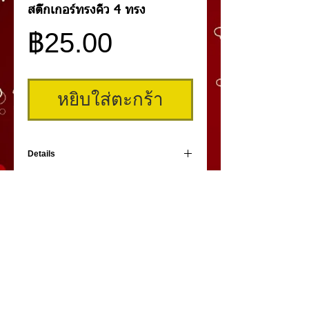
สติ๊กเกอร์ทรงคิ้ว 4 ทรง
ราคา
฿25.00
หยิบใส่ตะกร้า
Details
สติกเกอร ทรงคิ้ว 1 ชิ้นมี 4 ทรง ตัดออกได้เป็น 4
ชิ้น 4 ทรง
วิธีใช้
เช็ดผิวบริเวณรอบคิ้วให้สะอาดรอจนแห้งแล้ว
แกะทรงคิ้วสีน้ำตาลออก จากนั้นลอกแผ่นสติด
เกอร์ที่มีช่องทรงคิ้วแล้ววางแปะบนผิวบริเวณ
คิ้วสามมิติ
,
สักคิ้ว
3 มิติ
,
เพ้นท์คิ้วสามมิติ,
คิ้ว 3
กรอบคิ้วที่เราต้องการได้เลย
มิติ
โดย
umiko3deyebrow.com
©
Panlop D.