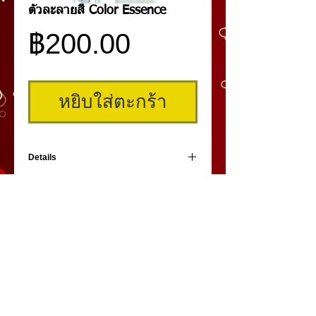
ตัวละลายสี Color Essence
ราคา
฿200.00
หยิบใส่ตะกร้า
Details
Color Essence ตัวละลายสี สำหรับผสมสีที่ข้น
หรือหนืดเกินไป ทำให้เนื้อสีเหลวขึ้น และยัง
สามารถใช้กับสีที่แห้งแข็ง เนื่องจากไม่ได้ใช้
งานมาเป็นเวลานาน
คิ้วสามมิติ
,
สักคิ้ว
3 มิติ
,
เพ้นท์คิ้วสามมิติ,
คิ้ว 3
มิติ
โดย
umiko3deyebrow.com
©
Panlop D.