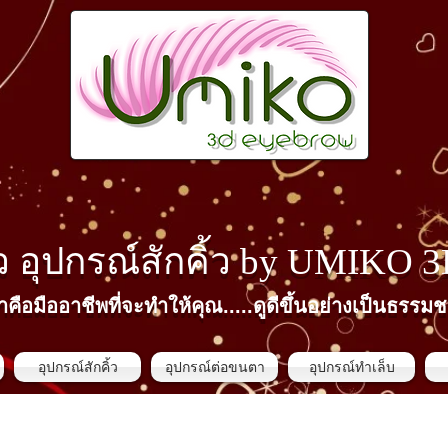
้ว​ อุปกรณ์สักคิ้ว by
UMIKO 
าคือมืออาชีพที่จะทำให้คุณ.....ดูดีขึ้นอย่างเป็นธรรมช
อุปกรณ์สักคิ้ว
อุปกรณ์ต่อขนตา
อุปกรณ์ทำเล็บ