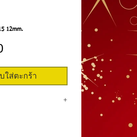
15 12mm.
ราคา
0
ิบใส่ตะกร้า
งขาวสวยหรู ผลิตจากเส้นไหมญี่ปุ่น รุ่น MS-
. เกรดพรีเมี่ยม ความงอนระดับ D ขนาด
้มีขนาด 8mm. 9mm. 11mm. และ 12mm.
่นให้ความนุ่มนวลมาก น้ำหนักเบา นุ่มสบายตา