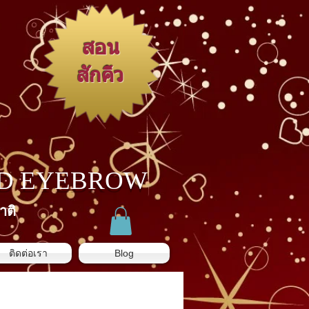
สอน
สักคิ้ว
3D EYEBROW
าติ
ติดต่อเรา
Blog