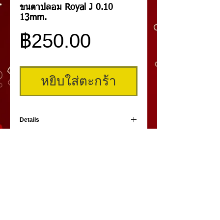
ขนตาปลอม Royal J 0.10
13mm.
ราคา
฿250.00
หยิบใส่ตะกร้า
Details
ขนตาปลอม Royal ความงอนระดับ J ความ
บาง 0.10 มีขนาดความยาวตั้งแต่ 8 - 13mm.
ทำจากขนมิงค์ 100% ให้ความนุ่มนวลเป็น
ธรรมชาติมาก
คิ้วสามมิติ
,
สักคิ้ว
3 มิติ
,
เพ้นท์คิ้วสามมิติ,
คิ้ว 3
มิติ
โดย
umiko3deyebrow.com
©
Panlop D.