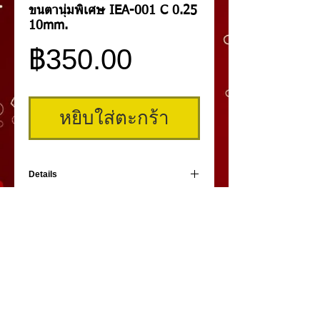
ขนตานุ่มพิเศษ IEA-001 C 0.25
10mm.
ราคา
฿350.00
หยิบใส่ตะกร้า
Details
ขนตาสำหรับต่อ ผลิตจากเส้นไหมญี่ปุ่น รุ่น IEA-
001 รุ่นนี้ให้ความนุ่มนวลเป็นพิเศษ ความงอน
ระดับ C ขนาดความบาง 0.25 mm. ขนาด
ความยาวขนตา 10 mm. เกรดพรีเมี่ยม ภายใน
กล่องมีทั้งหมด 11 แถว รุ่นนี้ทำจากเส้นไหม
ญี่ปุ่นที่ให้ความนุ่มนวลมาก น้ำหนักเบา ติดแล้ว
นุ่มสบายตา
คิ้วสามมิติ
,
สักคิ้ว
3 มิติ
,
เพ้นท์คิ้วสามมิติ,
คิ้ว 3
มิติ
โดย
umiko3deyebrow.com
©
Panlop D.