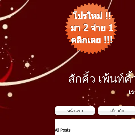
โปรใหม่ !!
มา 2 จ่าย 1
คลิกเลย !!!
สักคิ้ว เพ้นท์คิ
เร
หน้าแรก
เกี่ยวกับ
All Posts