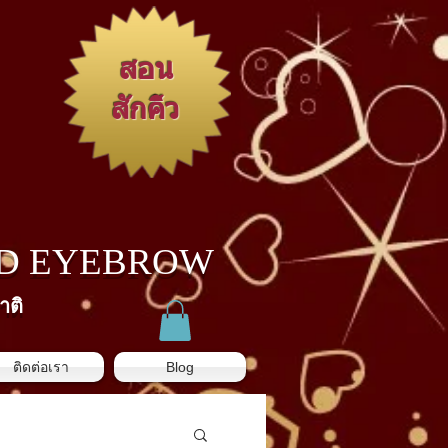
สอน
สักคิ้ว
3D EYEBROW
าติ
ติดต่อเรา
Blog