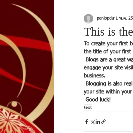
panlopdu
1 พ.ค. 2
This is the
To create your first 
the title of your first
 Blogs are a great way to connect with your audience and keep them coming back. To really 
engage your site visi
business. 
 Blogging is also really good for SEO, so we recommend including keywords that relate to 
your site within your
 Good luck!
text