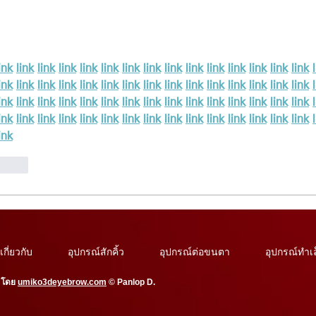
ink
link
link
link
link
link
link
link
link
link
link
link
link
link
link
ink
link
link
link
link
link
link
link
link
link
link
link
link
link
link
ink
link
link
link
link
link
link
link
link
link
link
link
link
link
link
ink
link
link
link
link
link
link
link
link
link
link
link
link
link
link
ink
.reply
เกี่ยวกับ
อุปกรณ์สักคิ้ว
อุปกรณ์ต่อขนตา
อุปกรณ์ทำเ
โดย
umiko3deyebrow.com
©
Panlop D.