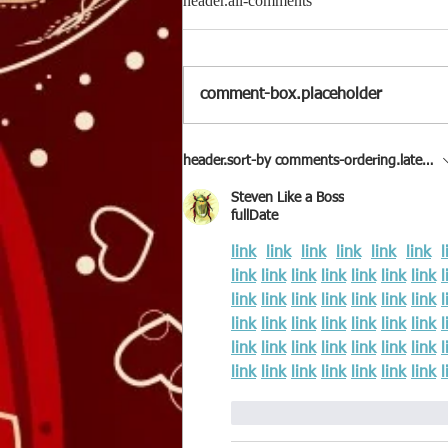
header.all-comments
comment-box.placeholder
This is the title of your first
header.sort-by
comments-ordering.latest-fi
image post
Steven Like a Boss
fullDate
link
link
link
link
link
link
l
link
link
link
link
link
link
link
l
link
link
link
link
link
link
link
l
link
link
link
link
link
link
link
l
link
link
link
link
link
link
link
l
link
link
link
link
link
link
link
l
like-button.like
comment