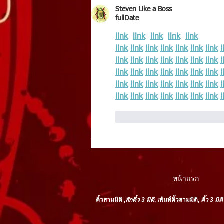
Steven Like a Boss
fullDate
link
link
link
link
link
link
link
link
link
link
link
link
l
link
link
link
link
link
link
link
l
link
link
link
link
link
link
link
l
link
link
link
link
link
link
link
l
link
link
link
link
link
link
link
l
like-button.like
comment
หน้าแรก
คิ้วสามมิติ
,
สักคิ้ว
3 มิติ
,
เพ้นท์คิ้วสามมิติ,
คิ้ว 3 มิติ