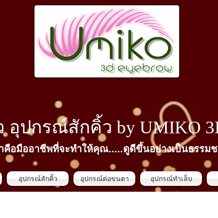
้ว​ อุปกรณ์สักคิ้ว by
UMIKO 
าคือมืออาชีพที่จะทำให้คุณ.....ดูดีขึ้นอย่างเป็นธรรมช
อุปกรณ์สักคิ้ว
อุปกรณ์ต่อขนตา
อุปกรณ์ทำเล็บ