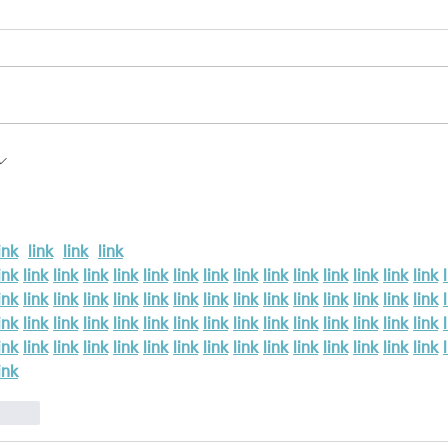
video post
To create your first video blog
post, click here and select 'Add &
Edit Posts' > All Posts > This is
the title of your first video post....
rst
ink
link
link
link
ink
link
link
link
link
link
link
link
link
link
link
link
link
link
link
ink
link
link
link
link
link
link
link
link
link
link
link
link
link
link
ink
link
link
link
link
link
link
link
link
link
link
link
link
link
link
ink
link
link
link
link
link
link
link
link
link
link
link
link
link
link
ink
.reply