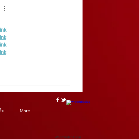
link
link
link
link
ล็บ
More
Webmaster Login