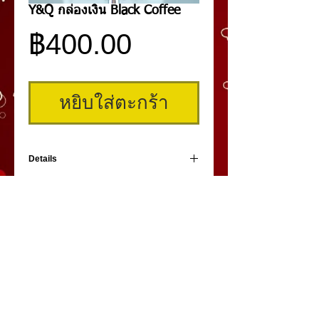
Y&Q กล่องเงิน Black Coffee
ราคา
฿400.00
หยิบใส่ตะกร้า
Details
สีนาโนกล่องเงินสี Black Coffee สำหรับงานคิ้ว
เป็นสีซึ่งผลิตที่ประเทศไต้หวัน จากพืชตาม
ธรรมชาติและไม่มีส่วนผสมของสารเคมีใดๆทั้ง
สิ้น จึงไม่ก่อให้เกิดอาการแพ้ใดๆ สีไม่เปลี่ยน
เนื่องจากไม่มีสารเคมี เนื้อสีเป็นเนื้อครีมเม็ดเล็ก
ละเอียดระดับนาโน จึงทำให้สีติดดีมาก ทั้งยัง
สามารถใช้ได้ทั้งงานเพ้นท์ด้วยมีดและงานสัก
คิ้วสามมิติ
,
สักคิ้ว
3 มิติ
,
เพ้นท์คิ้วสามมิติ,
คิ้ว 3
ด้วยเครื่อง
มิติ
โดย
umiko3deyebrow.com
©
Panlop D.