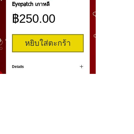
Eyepatch เกาหลี
ราคา
฿250.00
หยิบใส่ตะกร้า
Details
Eyepatch แผ่นรองใต้ตานำเข้าจากเกาหลี เก
รดพรีเมี่ยม 1 ซองบรรจุ 20 แผ่น ใช้ติดใต้ตาเพื่อ
ต่อขนตา ป้องกันกาวหรือสิ่งสกปรก พร้อมบำบัด
ให้ความชุ่มชื่น ลดริ้วรอยบริเวณใต้ตาและช่วย
ทำให้ผิวรอบดวงตากระชับขึ้น บรรจุ 20 แผ่น
คิ้วสามมิติ
,
สักคิ้ว
3 มิติ
,
เพ้นท์คิ้วสามมิติ,
คิ้ว 3
มิติ
โดย
umiko3deyebrow.com
©
Panlop D.