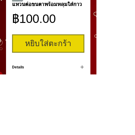
แหวนต่อขนตาพร้อมหลุมใส่กาว
ราคา
฿100.00
หยิบใส่ตะกร้า
Details
แหวนตัว U สำหรับรองขนตาปลอมได้หลายอัน
พร้อมหลุมใส่กาว ช่วยให้ทำงานได้สะดวกมาก
ขึ้น
คิ้วสามมิติ
,
สักคิ้ว
3 มิติ
,
เพ้นท์คิ้วสามมิติ,
คิ้ว 3
มิติ
โดย
umiko3deyebrow.com
©
Panlop D.