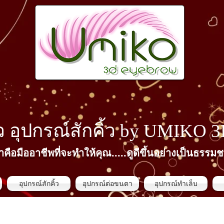
้ว​ อุปกรณ์สักคิ้ว by
UMIKO 
าคือมืออาชีพที่จะทำให้คุณ.....ดูดีขึ้นอย่างเป็นธรรมช
อุปกรณ์สักคิ้ว
อุปกรณ์ต่อขนตา
อุปกรณ์ทำเล็บ