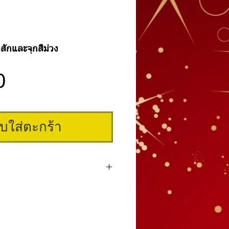
สักและจุกสีม่วง
ราคา
0
ิบใส่ตะกร้า
กหรือด้ามเพ้นท์และจุกใส่สี สีสวยสดใส มี 5
อง ม่วง เขียว