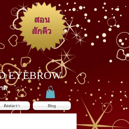
สอน
สักคิ้ว
3D EYEBROW
าติ
ติดต่อเรา
Blog