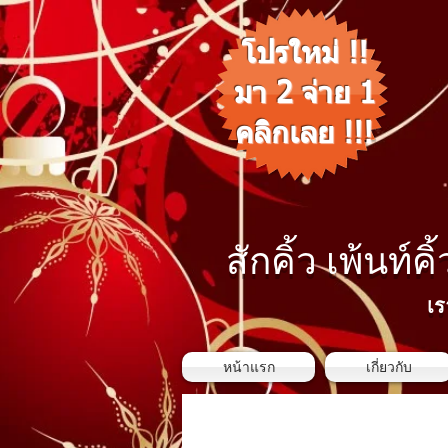
โปรใหม่ !!
มา 2 จ่าย 1
คลิกเลย !!!
สักคิ้ว เพ้นท์คิ
เร
หน้าแรก
เกี่ยวกับ