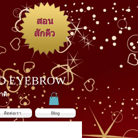
สอน
สักคิ้ว
3D EYEBROW
าติ
ติดต่อเรา
Blog