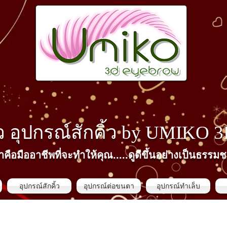
้ว​ อุปกรณ์สักคิ้ว by
UMIKO 
าคือมืออาชีพที่จะทำให้คุณ.....ดูดีขึ้นอย่างเป็นธรรมช
อุปกรณ์สักคิ้ว
อุปกรณ์ต่อขนตา
อุปกรณ์ทำเล็บ