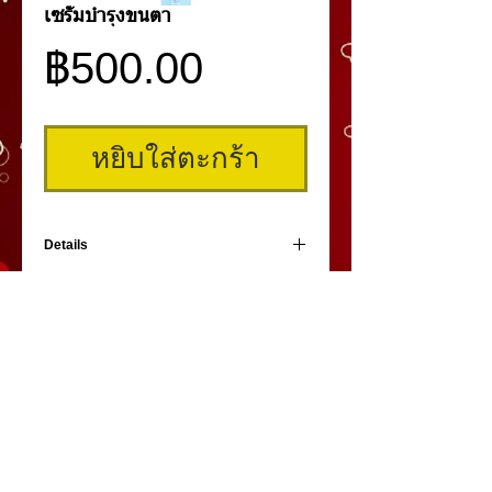
เซรั่มบำรุงขนตา
ราคา
฿500.00
หยิบใส่ตะกร้า
Details
เซรั่มสำหรับบำรุงขนตาสูตรเข้มข้น
ใช้เป็นประจำทุกวันตอนเช้าและก่อนนอน
-ช่วยบำรุงขนตา
-ช่วยทำให้ขนตาหนาและแข็งแรง
-ลดการหลุดร่วงของขนตา
คิ้วสามมิติ
,
สักคิ้ว
3 มิติ
,
เพ้นท์คิ้วสามมิติ,
คิ้ว 3
มิติ
โดย
umiko3deyebrow.com
©
Panlop D.