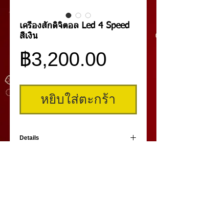
เครื่องสักดิจิตอล Led 4 Speed
สีเงิน
ราคา
฿3,200.00
หยิบใส่ตะกร้า
Details
เครื่่องสักดิจิตอล LED 4 Speed เครื่องสักใหม่
คุณภาพเกินตัวราคาประหยัดกว่า เป็นเครื่องสัก
สำหรับงานที่ต้องการความละเอียดสูง เครื่อง
เดินนุ่มนวล ปรับความเร็วรอบได้ 4 ระดับ
ทำงานได้ยาวนานต่อเนื่องมากกว่า ใช้กับชุดหัว
เข็มป้องกันสีไหลย้อนรุ่นใหม่ที่ราคาประหยัด
กว่า ปลอดภัย 100% รับประกันสินค้า 1 เดือน
คิ้วสามมิติ
,
สักคิ้ว
3 มิติ
,
เพ้นท์คิ้วสามมิติ,
คิ้ว 3
ซื้อแล้วเครื่องเสียภายใน 7 วันนับจากวันที่ซื้อ