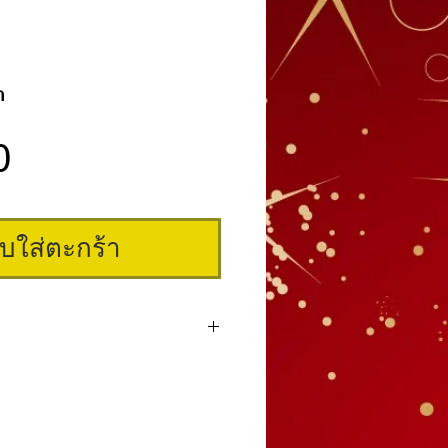
ก
ราคา
0
ิบใส่ตะกร้า
หรับฝึกเพ้นท์ฝึกสัก