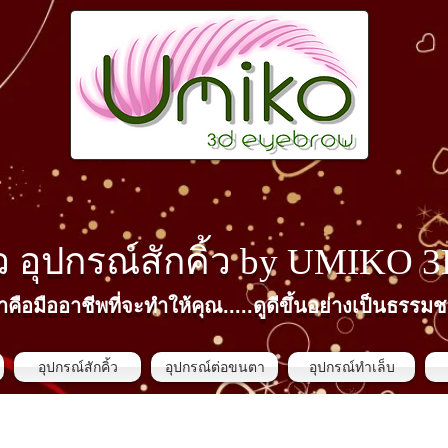
้ว​ อุปกรณ์สักคิ้ว by
UMIKO 
าคือมืออาชีพที่จะทำให้คุณ.....ดูดีขึ้นอย่างเป็นธรรมช
อุปกรณ์สักคิ้ว
อุปกรณ์ต่อขนตา
อุปกรณ์ทำเล็บ