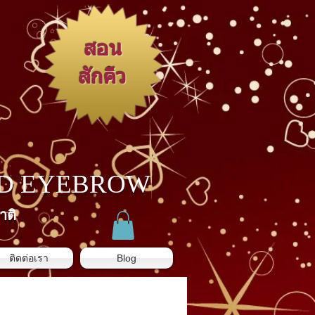
สอน
สักคิ้ว
3D EYEBROW
าติ
ติดต่อเรา
Blog