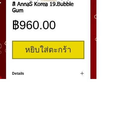
สี AnnaS Korea 19.Bubble
Gum
ราคา
฿960.00
หยิบใส่ตะกร้า
Details
สีสัก AnnaS Korea No.19 Bubble Gum สีเก
รดพรีเมี่ยมจากประเทศเกาหลี เป็นสีสำหรับสัก
ปิดทับหรือเพื่อผสม สามารถสักติดกับผิวที่สักติด
ยาก หรือผู้ที่มีผิวมัน ผิวย่น หรือช่างสักที่มีปัญหา
สักแล้วสีไม่ติด สีฟุ้งหกมิติสวยงามมาก หลังจาก
ลอก สีไม่หลอกตา งานติด 100% ไม่ต้องผสมซูลู
ชั่น ไม่ต้องผสมตัวฟิกส์สีเพราะมีอยู่ภายในหนึ่ง
คิ้วสามมิติ
,
สักคิ้ว
3 มิติ
,
เพ้นท์คิ้วสามมิติ,
คิ้ว 3
เดียว
มิติ
โดย
umiko3deyebrow.com
©
Panlop D.
-สี AnnaS Korea นำเข้าจากประเทศเกาหลี
-เนื้อสีเกรดพรีเมี่ยมตามมาตรฐานสากลของ