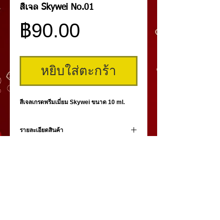
สีเจล Skywei No.01
ราคา
฿90.00
หยิบใส่ตะกร้า
สีเจลเกรดพรีมเมี่ยม Skywei ขนาด 10 ml.
รายละเอียดสินค้า
สีเจลคุณภาพสูง เกรดพรีเมี่ยม Skywei สีสดสวย
เงางาม
คิ้วสามมิติ
,
สักคิ้ว
3 มิติ
,
เพ้นท์คิ้วสามมิติ,
คิ้ว 3
มิติ
โดย
umiko3deyebrow.com
©
Panlop D.