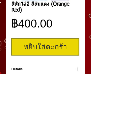
สีสักไฉ่อี้ สีส้มแดง (Orange
Red)
ราคา
฿400.00
หยิบใส่ตะกร้า
Details
สีสักจากประเทศจีน สีส้มแดง สำหรับงานสักปาก
เป็นสียอดนิยมที่ใช้กันมาก เนื่องจากติดง่ายและ
ราคาประหยัดค่ะ
คิ้วสามมิติ
,
สักคิ้ว
3 มิติ
,
เพ้นท์คิ้วสามมิติ,
คิ้ว 3
มิติ
โดย
umiko3deyebrow.com
©
Panlop D.