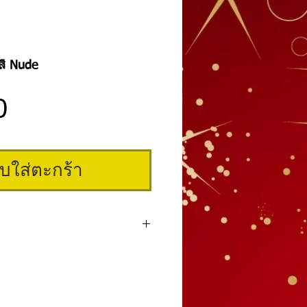
สี Nude
ราคา
0
ิบใส่ตะกร้า
ากอเมริกา เป็นสีเกรดพรีเมี่ยมระดับแถว
เป็นน้ำ สักติดง่าย สีสวยมีมิติ