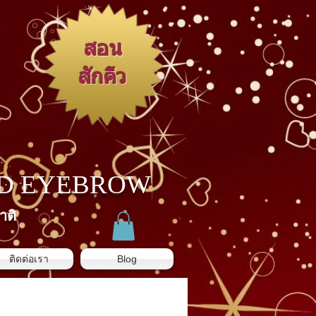
สอน
สักคิ้ว
3D EYEBROW
าติ
ติดต่อเรา
Blog