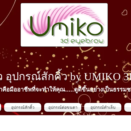
้ว​ อุปกรณ์สักคิ้ว by
UMIKO 
าคือมืออาชีพที่จะทำให้คุณ.....ดูดีขึ้นอย่างเป็นธรรมช
อุปกรณ์สักคิ้ว
อุปกรณ์ต่อขนตา
อุปกรณ์ทำเล็บ