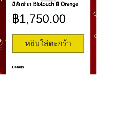
สีสักปาก Biotouch สี Orange
ราคา
฿1,750.00
หยิบใส่ตะกร้า
Details
สีสักปาก Biotouch เป็นสีเกรดพรีเมี่ยมระดับ
แถวหน้าของโลก สักติดง่าย สีสวยมีมิติ ของแท้
จากอเมริการ้อยเปอร์เซ็นต์เพราะเราเป็นตัวแทน
จำหน่ายอย่างถูกต้อง
คิ้วสามมิติ
,
สักคิ้ว
3 มิติ
,
เพ้นท์คิ้วสามมิติ,
คิ้ว 3
มิติ
โดย
umiko3deyebrow.com
©
Panlop D.