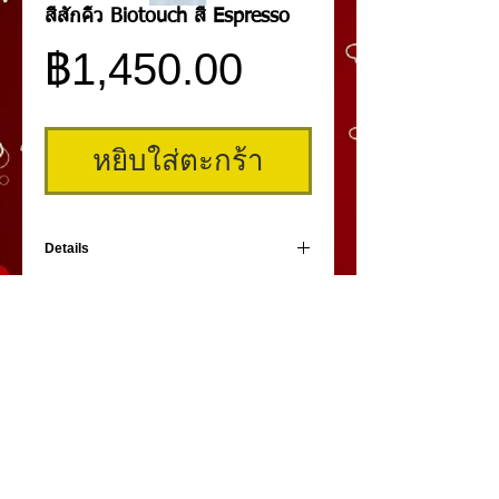
สีสักคิ้ว Biotouch สี Espresso
ราคา
฿1,450.00
หยิบใส่ตะกร้า
Details
สีสักคิ้ว Biotouch เป็นสีเกรดพรีเมี่ยมระดับแถว
หน้าของโลก สามารถใช้ได้ทั้งงานสักและเพ้นท์
สักติดง่าย สีสวยมีมิติ ของแท้จากอเมริการ้อย
เปอร์เซ็นต์เพราะเราเป็นตัวแทนจำหน่ายอย่าง
ถูกต้อง
คิ้วสามมิติ
,
สักคิ้ว
3 มิติ
,
เพ้นท์คิ้วสามมิติ,
คิ้ว 3
มิติ
โดย
umiko3deyebrow.com
©
Panlop D.