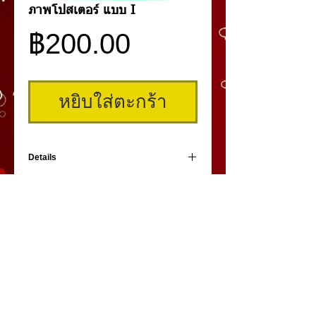
ภาพโปสเตอร์ แบบ I
ราคา
฿200.00
หยิบใส่ตะกร้า
Details
ภาพโปสเตอร์ สำหรับตกแต่งสถานที่ ขนาด
กว้าง 57 ซม. สูง 87 ซม.ราคารวมส่ง EMS ใน
กระบอกป้องกันอย่างดี
คิ้วสามมิติ
,
สักคิ้ว
3 มิติ
,
เพ้นท์คิ้วสามมิติ,
คิ้ว 3
มิติ
โดย
umiko3deyebrow.com
©
Panlop D.