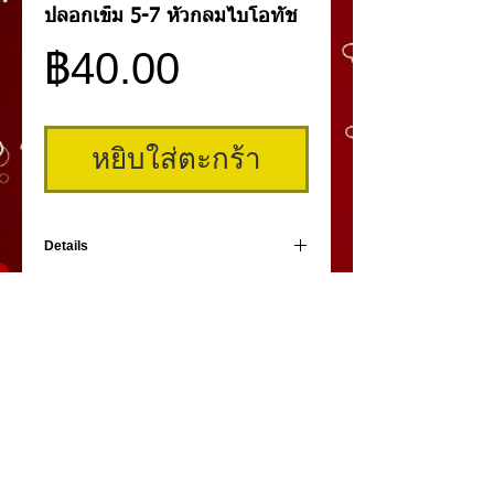
ปลอกเข็ม 5-7 หัวกลมไบโอทัช
ราคา
฿40.00
หยิบใส่ตะกร้า
Details
ปลอกเข็มสำหรับหัวเข็มชนิด 7 หัวกลม ของไบ
โอทัช บรรจุในซองฆ่าเชื้ออย่างดี
คิ้วสามมิติ
,
สักคิ้ว
3 มิติ
,
เพ้นท์คิ้วสามมิติ,
คิ้ว 3
มิติ
โดย
umiko3deyebrow.com
©
Panlop D.