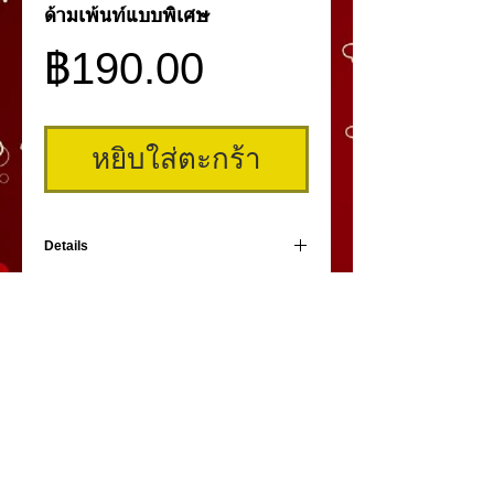
ด้ามเพ้นท์แบบพิเศษ
ราคา
฿190.00
หยิบใส่ตะกร้า
Details
ด้ามเพ้นท์แบบพิเศษมีสองหัว เหมาะสำหรับ
ทำลายเส้นหัวคิ้วและตัวคิ้ว มีปุ่มยางเกาะเวลา
หมุนทำลายเส้น ช่วยให้ได้ลายเส้นที่สม่ำเสมอ
และง่ายกว่าด้ามเพ้นท์ทั่วไป ดูหรูหรา จับได้
ถนัด น้ำหนักเหมาะมือ วาดลวดลายได้สวยงาม
คิ้วสามมิติ
,
สักคิ้ว
3 มิติ
,
เพ้นท์คิ้วสามมิติ,
คิ้ว 3
มิติ
โดย
umiko3deyebrow.com
©
Panlop D.