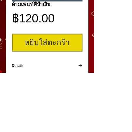
ด้ามเพ้นท์สีน้ำเงิน
ราคา
฿120.00
หยิบใส่ตะกร้า
Details
ด้ามเพ้นท์สีน้ำเงิน ดูหรูหราที่คัดสรรค์มาแล้ว
ตัวนี้จับได้ถนัด น้ำหนักเหมาะมือ วาดลวดลาย
ได้สวยงาม
คิ้วสามมิติ
,
สักคิ้ว
3 มิติ
,
เพ้นท์คิ้วสามมิติ,
คิ้ว 3
มิติ
โดย
umiko3deyebrow.com
©
Panlop D.