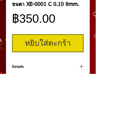
ขนตา XE-0001 C 0.10 8mm.
ราคา
฿350.00
หยิบใส่ตะกร้า
Details
ขนตารุ่น XE-0001 ความงอนระดับ C ความ
บางขนตา 0.10 mm. ขนาดความยาวขนตา 8
mm. (รุ่นนี้มีความยาว 8-10-12 mm.) ในกล่อง
มี 12 แถว ทำมาจากไหม รุ่นนี้ทางผู้ผลิตแนะนำ
ว่าต่อง่ายและอยู่ทรงนาน
คิ้วสามมิติ
,
สักคิ้ว
3 มิติ
,
เพ้นท์คิ้วสามมิติ,
คิ้ว 3
มิติ
โดย
umiko3deyebrow.com
©
Panlop D.