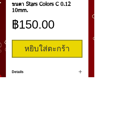
ขนตา Stars Colors C 0.12
10mm.
ราคา
฿150.00
หยิบใส่ตะกร้า
Details
ขนตารุ่น Stars Colors ความงอนระดับ C
ความบางขนตา 0.12 mm. ขนาดความยาว
ขนตา 10 mm. (รุ่นนี้มีความยาว 8-10-12
mm.) ในกล่องมี 10 แถว ผลิตจากไหมญี่ปุ่น
คิ้วสามมิติ
,
สักคิ้ว
3 มิติ
,
เพ้นท์คิ้วสามมิติ,
คิ้ว 3
มิติ
โดย
umiko3deyebrow.com
©
Panlop D.