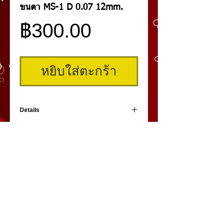
ขนตา MS-1 D 0.07 12mm.
ราคา
฿300.00
หยิบใส่ตะกร้า
Details
ขนตารุ่นใหม่ล่าสุด ผลิตจากเส้นไหมญี่ปุ่น รุ่น
MS-01 บางเฉียบเพียง 0.07 mm. เกรดพรีเมี่ยม
ความงอนระดับ D ขนาดความยาวขนตาของ
รุ่นนี้มีตั้งแต่ 8mm.-13mm. รุ่นนี้ทำจากเส้นไหม
ญี่ปุ่นให้ความนุ่มนวลมาก และเล็กเป็นพิเศษ น้ำ
หนักเบา ติดแล้วเหมือนไม่ได้ติด นุ่มสบายตา
คิ้วสามมิติ
,
สักคิ้ว
3 มิติ
,
เพ้นท์คิ้วสามมิติ,
คิ้ว 3
มิติ
โดย
umiko3deyebrow.com
©
Panlop D.