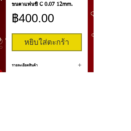
ขนตาแฟนซี C 0.07 12mm.
ราคา
฿400.00
หยิบใส่ตะกร้า
รายละเอียดสินค้า
ขนตาแฟนซีรุ่นใหม่ล่าสุด ในแถวมีหลายสี ผลิต
จากเส้นไหมญี่ปุ่น บางเฉียบเพียง 0.07 mm. เก
รดพรีเมี่ยม ความงอนระดับ C ขนาดความยาว
ขนตาของรุ่นนี้มีตั้งแต่ 8mm.-13mm. รุ่นนี้ทำ
จากเส้นไหมญี่ปุ่นให้ความนุ่มนวลมาก และเล็ก
เป็นพิเศษ น้ำหนักเบา ติดแล้วเหมือนไม่ได้ติด
นุ่มสบายตา
คิ้วสามมิติ
,
สักคิ้ว
3 มิติ
,
เพ้นท์คิ้วสามมิติ,
คิ้ว 3
มิติ
โดย
umiko3deyebrow.com
©
Panlop D.