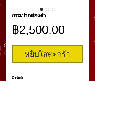
กระเป๋ากล่องดำ
ราคา
฿2,500.00
หยิบใส่ตะกร้า
Details
กระเป๋านำเข้า ด้วยเนื้องานแบบคุณภาพเต็มใบ
คุ้มค่าเกินราคา การตัดเย็บและออกแบบ แบบ
มืออาชีพแฝงไปด้วยความคลาสสิคน่ารัก ทำให้
เป็นที่ชื่นชอบของบรรดาสาวๆ จนถึงนักแต่ง
หน้าระดับแนวหน้า เลือกใช้กัน
คิ้วสามมิติ
,
สักคิ้ว
3 มิติ
,
เพ้นท์คิ้วสามมิติ,
คิ้ว 3
มิติ
โดย
umiko3deyebrow.com
©
Panlop D.