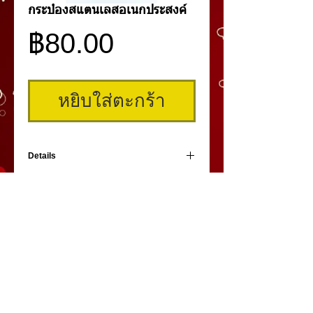
กระป๋องสแตนเลสอเนกประสงค์
ราคา
฿80.00
หยิบใส่ตะกร้า
Details
กระป๋องสแตนเลสอเนกประสงค์ ขนาดเส้นผ่า
ศูนย์กลาง 8 ซม.
คิ้วสามมิติ
,
สักคิ้ว
3 มิติ
,
เพ้นท์คิ้วสามมิติ,
คิ้ว 3
มิติ
โดย
umiko3deyebrow.com
©
Panlop D.