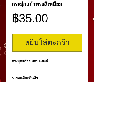
กระปุกแก้วทรงสี่เหลี่ยม
ราคา
฿35.00
หยิบใส่ตะกร้า
กระปุกแก้วอเนกประสงค์
รายละเอียดสินค้า
กระปุกแก้วพร้อมฝาปิดอเนกประสงค์ทรง
สี่เหลี่ยม ขนาด กว้าง 4 ซม. ยาว 4 ซม. สูง 4
ซม.
คิ้วสามมิติ
,
สักคิ้ว
3 มิติ
,
เพ้นท์คิ้วสามมิติ,
คิ้ว 3
มิติ
โดย
umiko3deyebrow.com
©
Panlop D.